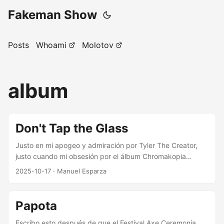
Fakeman Show
Posts
Whoami
Molotov
album
Don't Tap the Glass
Justo en mi apogeo y admiración por Tyler The Creator,
justo cuando mi obsesión por el álbum Chromakopia
estaba bajando, Tyler decide publicar un álbum nuevo
2025-10-17
· Manuel Esparza
anunciándolo tres días antes de su lanzamiento, y
obviamente me desperté a las 7 am para escucharlo antes
que nadie. A diferencia de sus álbumes pasados a reciente
Papota
memoria, este no tiene ningún concepto ni narrativa
encima que quiera contar, pero en el momento que Tyler
Escribo esto después de que el Festival Axe Ceremonia